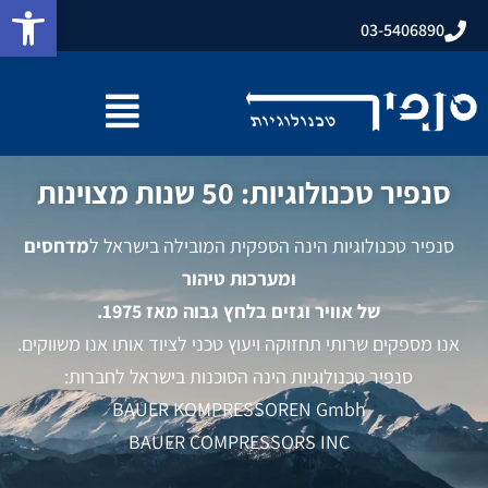
פתח
03-5406890
סנפיר טכנולוגיות: 50 שנות מצוינות
סנפיר טכנולוגיות הינה הספקית המובילה בישראל ל
מדחסים
ומערכות טיהור
של אוויר וגזים בלחץ גבוה מאז 1975.
אנו מספקים שרותי תחזוקה ויעוץ טכני לציוד אותו אנו משווקים.
סנפיר טכנולוגיות הינה הסוכנות בישראל לחברות:
BAUER KOMPRESSOREN Gmbh
BAUER COMPRESSORS INC